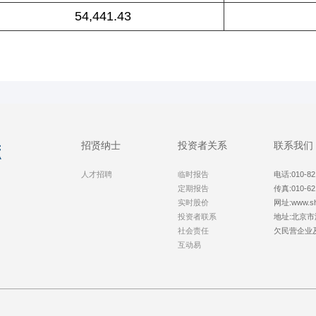
54,441.43
招贤纳士
投资者关系
联系我们
人才招聘
临时报告
电话:010-82
定期报告
传真:010-62
实时股价
网址:www.sh
投资者联系
地址:北京市
社会责任
欠民营企业及农
互动易